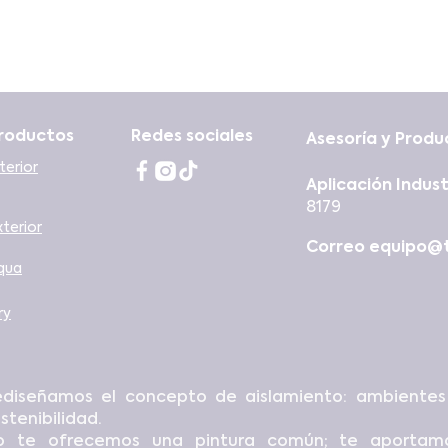
roductos
Redes sociales
Asesoría y Prod
terior
Aplicación Indust
8179
xterior
Correo
equipo@t
qua
ry
ediseñamos el concepto de aislamiento: ambientes 
stenibilidad.
o te ofrecemos una pintura común; te aportamo