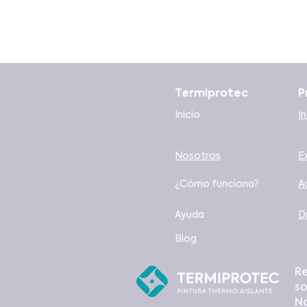
Termiprotec
P
Inicio
In
Nosotros
E
¿Cómo funciona?
A
Ayuda
D
Blog
R
so
N