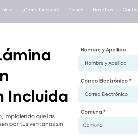
Inicio
¿Cómo funciona?
Tienda
Nosotros
Conta
Nombre y Apellido
 Lámina
on
Correo Electrónico
n Incluida
Comuna
ío, impidiendo que las
en por tus ventanas sin