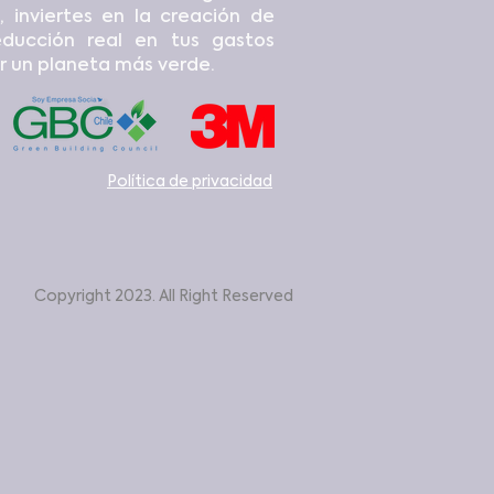
, inviertes en la creación de
educción real en tus gastos
r un planeta más verde.
Política de privacidad
Copyright 2023. All Right Reserved