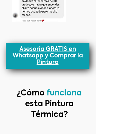
y disfrutar de un hogar más
cómodo!
Asesoría GRATIS en
Whatsapp y Comprar la
Pintura
¿Cómo
funciona
esta Pintura
Térmica?