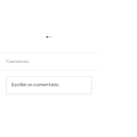
Comentarios
Termiprotec en la
Condensación, pr
Escribir un comentario...
Sustentabilidad
solución
Termiprotec
Productos